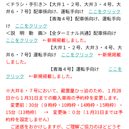
＜チラシ・手引き＞【大井１・２号、大井３・４号、大
井６・７号】配車係向け、運転手向け
ここをクリック
【青海４号】配車係向け、運転手向
け
ここをクリック
＜説 明 動 画＞【全ターミナル共通】配車係向け
ここをクリック
←新規掲載しました。
【大井１・２号、大井３・４号、大
井６・７号】運転手向け
ここをクリック
←新規掲載
しました。
【青海４号】運転手向け
ここを
クリック
←新規掲載しました。
※大井６・７号において、蔵置量ひっ迫のため、１月28
日から１月31日までの搬入車両の予約枠を変更します。
変更前：30台（９時枠・10時枠・14時枠・15時枠）・
15台（13時枠） → 変更後：０台（１月31日までは予
約枠を設定しません）
ご迷惑をおかけしますが、ご理解ご協力のほどどうぞ