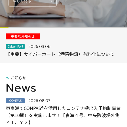
詳しく見る
詳しく見る
詳しく見る
について
お問い合わせ
Cyber Port
重要なお知らせ
2026.03.06
Cyber Port
【重要】サイバーポート（港湾物流）有料化について
お知らせ
News
2026.08.07
CONPAS
東京港でCONPAS®を活用したコンテナ搬出入予約制事業
（第10期）を実施します！【青海４号、中央防波堤外側
Ｙ１、Ｙ２】