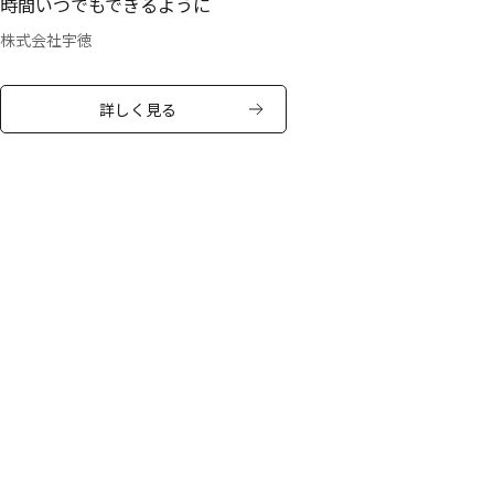
時間いつでもできるように
株式会社宇徳
詳しく見る
利用社数拡大中!
1,168
現在
社