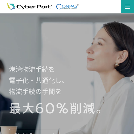
NEW WAVE,
NEW STANDARD.
港湾物流手続を
電子化・共通化し、
港湾物流業界の、
デジタル化の遅れを取り戻す。
物流手続の手間を
60%
最大
削減。
港湾物流業務の効率化と
コンテナターミナルのゲート前混雑の解消等を図り、
港湾物流全体の生産性向上を目指す。
詳しく見る
について
お問い合わせ
Cyber Port