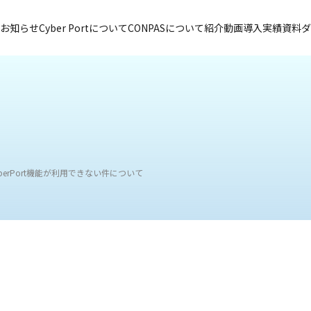
お知らせ
Cyber Portについて
CONPASについて
紹介動画
導入実績
資料ダ
CyberPort機能が利用できない件について